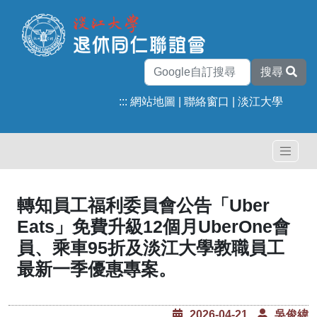
搜尋
:::
網站地圖
|
聯絡窗口
|
淡江大學
轉知員工福利委員會公告「Uber
Eats」免費升級12個月UberOne會
員、乘車95折及淡江大學教職員工
最新一季優惠專案。
2026-04-21
吳俊緯