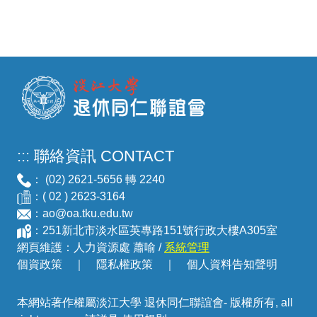
:::
聯絡資訊 CONTACT
： (02) 2621-5656 轉 2240
：( 02 ) 2623-3164
：
ao@oa.tku.edu.tw
：251新北市淡水區英專路151號行政大樓A305室
網頁維護：人力資源處 蕭喻 /
系統管理
個資政策
｜
隱私權政策
｜
個人資料告知聲明
本網站著作權屬淡江大學 退休同仁聯誼會- 版權所有, all