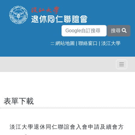
搜尋
:::
網站地圖
|
聯絡窗口
|
淡江大學
表單下載
淡江大學退休同仁聯誼會入會申請及續會方