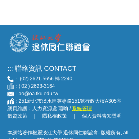
:::
聯絡資訊 CONTACT
： (02) 2621-5656 轉 2240
：( 02 ) 2623-3164
：
ao@oa.tku.edu.tw
：251新北市淡水區英專路151號行政大樓A305室
網頁維護：人力資源處 蕭喻 /
系統管理
個資政策
｜
隱私權政策
｜
個人資料告知聲明
本網站著作權屬淡江大學 退休同仁聯誼會- 版權所有, all