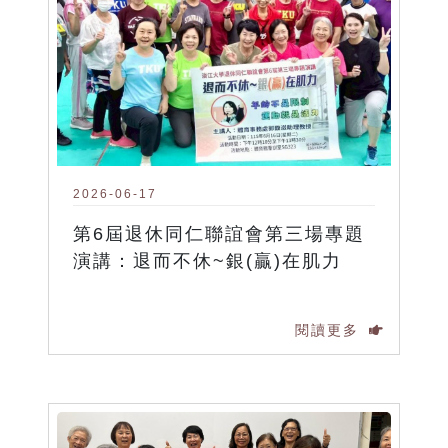
2026-06-17
第6屆退休同仁聯誼會第三場專題
演講：退而不休~銀(贏)在肌力
閱讀更多