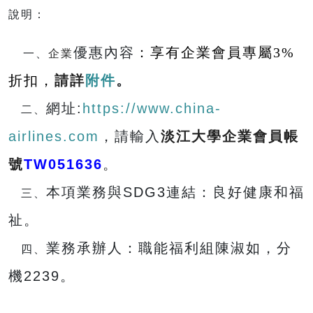
說明：
優惠內容
：享有企業會員專屬3%
一、
企業
折扣，
請詳
附件
。
網址:
https://www.china-
二、
airlines.com
，請輸入
淡
江大學企業會員
帳
號
TW051636
。
本項業務與SDG3連結：良好健康和福
三、
祉。
業務承辦人：職能福利組陳淑如，分
四、
機2239。